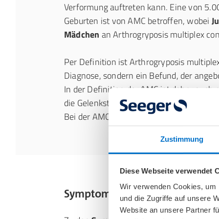
Verformung auftreten kann. Eine von 5.0
Geburten ist von AMC betroffen, wobei
J
Mädchen
an Arthrogryposis multiplex co
Per Definition ist Arthrogryposis multiple
Diagnose, sondern ein Befund, der angebo
In der Definition der AMC ist daher auch n
die Gelenksteife sein muss und wie viele G
Bei der AMC-Diagnose nach der Geburt 
Zustimmung
Diese Webseite verwendet 
Wir verwenden Cookies, um I
Symptome der Arthrogryposis 
und die Zugriffe auf unsere 
Website an unsere Partner fü