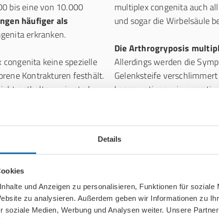
00 bis eine von 10.000
multiplex congenita auch al
ungen häufiger als
und sogar die Wirbelsäule b
ngenita erkranken.
Die Arthrogryposis multipl
x congenita keine spezielle
Allerdings werden die Symp
rene Kontrakturen festhält.
Gelenksteife verschlimmert 
icht enthalten, wie stark
konservativen wie operat
elenke sie genau betrifft.
kann das Leben von Betroff
wird dementsprechend
Details
Cookies
nhalte und Anzeigen zu personalisieren, Funktionen für soziale
multiplex congenita
Website zu analysieren. Außerdem geben wir Informationen zu I
r soziale Medien, Werbung und Analysen weiter. Unsere Partner