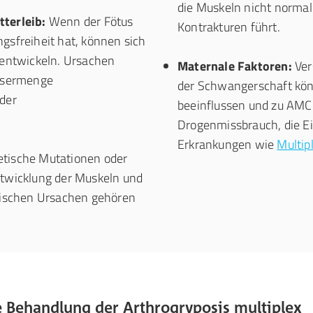
die Muskeln nicht norma
terleib:
Wenn der Fötus
Kontrakturen führt.
sfreiheit hat, können sich
 entwickeln. Ursachen
Maternale Faktoren:
Ver
assermenge
der Schwangerschaft kön
der
beeinflussen und zu AMC 
Drogenmissbrauch, die 
Erkrankungen wie
Multip
tische Mutationen oder
twicklung der Muskeln und
tischen Ursachen gehören
 Behandlung der Arthrogryposis multiplex