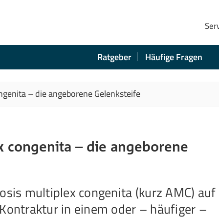
s-multiplex-congenita-die-angeborene-gelenksteife
Ser
Ratgeber
Häufige Fragen
ngenita – die angeborene Gelenksteife
x congenita – die angeborene
osis multiplex congenita (kurz AMC) auf 
 Kontraktur in einem oder – häufiger –