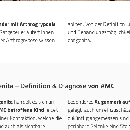
nder mit Arthrogryposis
sollten: Von der Definitio
Ratgeber erläutert Ihnen
und Behandlungsmöglichkeit
ber Arthrogrypose wissen
congenita.
enita – Definition & Diagnose von AMC
genita
handelt es sich um
besonderes
Augenmerk auf
MC betroffene Kind
leidet
gelegt, auch um einzuschät
ner Kontraktion, welche die
zukünftig angemessen sind
d auch als sichtbare
periphere Gelenke eine Stei