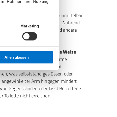
ie im Rahmen Ihrer Nutzung
 im späteren Leben hängen
unmittelbar
tellungen und Verformungen ab. Während
Marketing
Mobilitätsprobleme haben, sind andere
d Therapie relevant,
auf welche Weise
Alle zulassen
ind:
Sind beispielsweise die Arme
 Betroffene das eigene Gesicht
chen, was selbstständiges Essen oder
n angewinkelter Arm hingegen mindert
 von Gegenständen oder lässt Betroffene
r Toilette nicht erreichen.