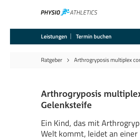
https://www.seeger-gesundheit.de/ratgeber/arthrogryposi
Leistungen
Termin buchen
Ratgeber
Arthrogryposis multiplex co
Arthrogryposis multiple
Gelenksteife
Ein Kind, das mit Arthrogryp
Welt kommt, leidet an einer