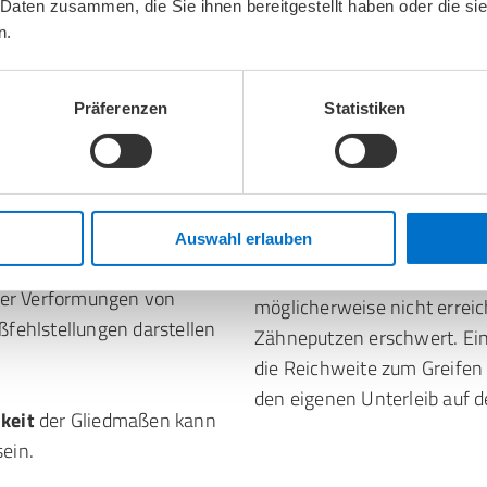
multiplex congenita
beitragen.
 Daten zusammen, die Sie ihnen bereitgestellt haben oder die s
n.
Die
Auswirkungen von AMC
der Beweglichkeit
in
mit der Schwere der Fehls
Präferenzen
Statistiken
äufig betroffen sind Hüft-,
manche Kinder nur geringe 
körperlich schwerbehindert.
he zu einer
Ebenso ist für die Pflege un
führen.
Auswahl erlauben
die Gliedmaßen verformt s
dauerhaft gestreckt, können
er Verformungen von
möglicherweise nicht errei
fehlstellungen darstellen
Zähneputzen erschwert. Ei
die Reichweite zum Greifen
den eigenen Unterleib auf de
keit
der Gliedmaßen kann
sein.