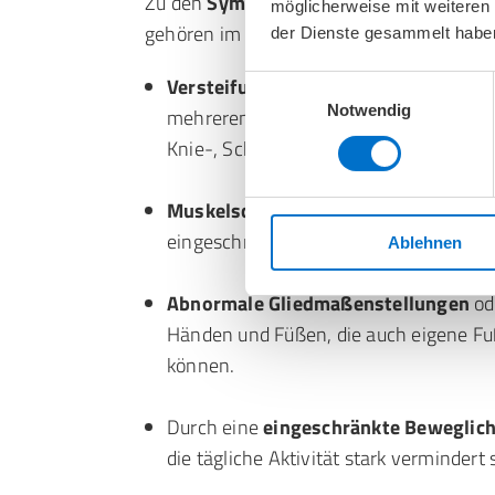
Zu den
Symptomen von Arthrogryposis 
möglicherweise mit weiteren
gehören im Wesentlichen die Folgenden:
der Dienste gesammelt habe
Versteifungen und Einschränkungen 
Einwilligungsauswahl
Notwendig
mehreren Gelenken, oft symmetrisch. H
Knie-, Schulter- und Ellbogengelenke.
Muskelschwäche und -atrophie
, welc
eingeschränkten Bewegungsfähigkeit 
Ablehnen
Abnormale Gliedmaßenstellungen
od
Händen und Füßen, die auch eigene Fuß
können.
Durch eine
eingeschränkte Beweglich
die tägliche Aktivität stark vermindert 