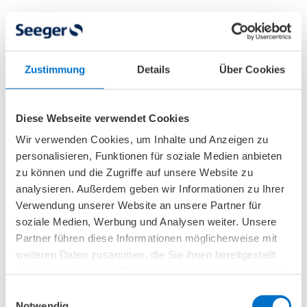
Symptome und Beschwerden: Wie
Zustimmung
Details
Über Cookies
macht sich Wirbelgleiten bemerkbar?
Viele Menschen mit Wirbelgleiten verspüren
Diese Webseite verwendet Cookies
zunächst keine Beschwerden. Erst wenn die
Wir verwenden Cookies, um Inhalte und Anzeigen zu
Verschiebung zunimmt oder Nervenstrukturen
personalisieren, Funktionen für soziale Medien anbieten
beeinträchtigt
werden, treten Symptome auf.
zu können und die Zugriffe auf unsere Website zu
Die Art und Intensität der Beschwerden hängen
analysieren. Außerdem geben wir Informationen zu Ihrer
vom
Ausmaß des Wirbelgleitens
,
der
Verwendung unserer Website an unsere Partner für
soziale Medien, Werbung und Analysen weiter. Unsere
betroffenen Region
und davon ab,
welche
Partner führen diese Informationen möglicherweise mit
Nerven unter Druck
geraten.
weiteren Daten zusammen, die Sie ihnen bereitgestellt
haben oder die sie im Rahmen Ihrer Nutzung der Dienste
Typische Schmerzen im unteren Rücken
gesammelt haben.
Einwilligungsauswahl
Das häufigste Symptom sind
Schmerzen in der
Notwendig