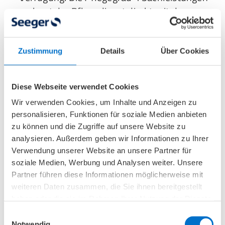
rechnet der Pflegedienst direkt mit der
Pflegeversicherung ab, sodass für Sie kein
weiterer Aufwand entsteht.
Zustimmung
Details
Über Cookies
Kombinationsleistung
: Eine flexible
Kombination aus Pflegegeld und
Diese Webseite verwendet Cookies
Sachleistungen ermöglicht es, beide
Wir verwenden Cookies, um Inhalte und Anzeigen zu
Leistungsarten optimal zu nutzen. Wenn Sie
personalisieren, Funktionen für soziale Medien anbieten
beispielsweise dreimal wöchentlich einen
zu können und die Zugriffe auf unsere Website zu
Pflegedienst beauftragen und an den
analysieren. Außerdem geben wir Informationen zu Ihrer
anderen Tagen von Angehörigen gepflegt
Verwendung unserer Website an unsere Partner für
soziale Medien, Werbung und Analysen weiter. Unsere
werden, reduziert sich das Pflegegeld anteilig
Partner führen diese Informationen möglicherweise mit
zur Inanspruchnahme der Sachleistungen.
weiteren Daten zusammen, die Sie ihnen bereitgestellt
haben oder die sie im Rahmen Ihrer Nutzung der Dienste
Betreuungs- und Entlastungsleistungen
: Der
gesammelt haben.
Einwilligungsauswahl
Entlastungsbetrag bei Pflegegrad 4 beläuft
Notwendig