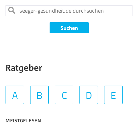
Suchen
Ratgeber
A
B
C
D
E
MEISTGELESEN