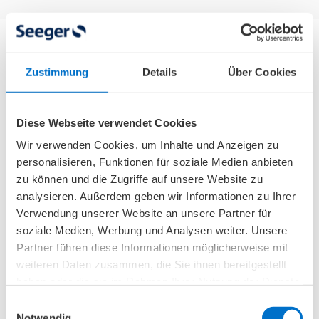
Wieso Sie Pflegehilfsmittel im
Zustimmung
Details
Über Cookies
Sanitätsfachhandel kaufen sollten
Diese Webseite verwendet Cookies
Nicht nur Hygieneprodukte und
Wir verwenden Cookies, um Inhalte und Anzeigen zu
Pflegehilfsmittel zum Verbrauch, sondern
personalisieren, Funktionen für soziale Medien anbieten
zunehmend auch technische Pflegehilfsmittel
zu können und die Zugriffe auf unsere Website zu
finden Sie im klassischen Einzelhandel, wie in
analysieren. Außerdem geben wir Informationen zu Ihrer
der Drogerie. Dennoch
empfiehlt sich der Kauf
Verwendung unserer Website an unsere Partner für
soziale Medien, Werbung und Analysen weiter. Unsere
im Gesundheitshaus
aus unterschiedlichen
Partner führen diese Informationen möglicherweise mit
Gründen:
weiteren Daten zusammen, die Sie ihnen bereitgestellt
haben oder die sie im Rahmen Ihrer Nutzung der Dienste
Sie profitieren von Fachkompetenz und
gesammelt haben.
Einwilligungsauswahl
langjähriger Erfahrung.
Notwendig